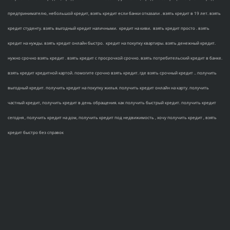
предпринимателю, небольшой кредит, взять кредит если банки отказали . взять кредит в 19 лет. взять
кредит студенту. взять выгодный кредит наличными. кредит на киви. взять кредит просто . взять
кредит на нужды. взять кредит онлайн быстро. кредит на покупку квартиры. взять денежный кредит.
нужно срочно взять кредит . взять кредит с просрочкой срочно. взять потребительский кредит в банке.
взять кредит кредитной картой. помогите срочно взять кредит. где взять срочный кредит .. получить
выгодный кредит. получить кредит на покупку жилья. получить кредит онлайн на карту. получить
частный кредит, получить кредит в день обращения. как получить быстрый кредит. получить кредит
сегодня , получить кредит на дом, получить кредит под недвижимость , хочу получить кредит , взять
кредит быстро без справок