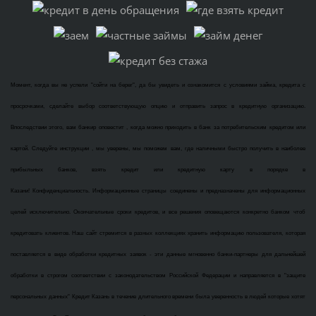
Момент, когда вы не успели "сойти на берег", да бы увидеть и ознакомится с условиями займа, кредита с
просрочками, сделайте выбор соответствующую опцию и отправить запрос в кредитную организацию.
Впоследствии этого, вам банкир оповестит , когда можно приходить в банк за потребительским кредитом или
картой. Следуйте инструкции , мы уверены, мы поможем вам, где наличными быстро получить в наиболее
прибыльных банков, взять кредит или кредитную карту в порядке в
Казани! Конфиденциальность. Информационные страницы соединены и предназначены для информационных
целей исключительно. Окончательные сроки кредитов, и все решения оповещаются конкретно банком чтоб
кредитовать клиентов. Наш сайт стремится в разных коллекциях хранить информацию пользователя, которая
поставляется в виде обработки кредитных заявок - эти данные мгновенно банки-партнеры для дальнейшей
обработки в строгом соответствии с законодательством Российской Федерации и направляется в "защите
персональных данных" Кредит Казань в течение длительного времени была уверенность в людей которые хотят