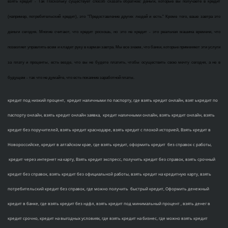
взять кредит - Так Поскольку существует способ сказать обратное: деньги, которые вы получаете в кредит
(например, потребительский кредит), это "Предоставление других людей и есть." Кроме того, ваше завтра это
деньги сегодня. Многие считают, что кредит роскошь, но это не кредит - это реальная машина времени, что
позволяет управлять всем и кладет руку в карман завтра. Мы все знаем, что банки, которые применяют эти услуги
за плату и проценты, есть везде, что вы не будете платить, чтобы осуществить свою мечту сегодня, а не в
будущем - так что не думайте, что есть покаяние заработной платы.
кредит под низкий процент, кредит наличными по паспорту, где взять кредит онлайн, взят ькредит по
паспорту онлайн, взять кредит онлайн заявка, кредит наличными онлайн, взять кредит онлайн, взять
кредит без поручителей, взять кредит краснодаре, взять кредит с плохой историей, Взять кредит в
Новороссийске, кредит в алтайском крае, где взять кредит, оформить кредит без справок с работы,
кредит через интернет на карту, Взять кредит экспресс, получить кредит без справок, взять срочный
кредит без справок, взять кредит без официальной работы, взять кредит на кредитную карту, взять
потребительский кредит без справок, где можно получить быстрый кредит, Оформить денежный
кредит в банке, где взять кредит без ндфл, взять кредит под минимальный процент , взять денег в
кредит срочно, кредит на выгодных условиях, где взять кредит на бизнес, где можно взять кредит