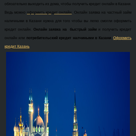
обязательно выходить из дома, чтобы получить кредит онлайн в Казани.
Ведь можно
оформить кредит онлайн
. Онлайн заявка на частный займ
наличными в Казани нужна для того чтобы вы легко смогли оформить
кредит онлайн.
Онлайн заявка на быстрый займ
и получить кредит
онлайн или
потребительский кредит налчиными в Казани
.
Оформить
кредит Казань