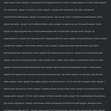
наличными, взять кредит с просроченной задолженностью, взять онлайн кредит на киви, взять кредит
без проверки, кредит на ремонт, взять кредит с кредитной нагрузкой, где взять выгодный
потребительский кредит ,кредит на покупку дома , где лучше взять потребительский кредит, взять
кредит дешево, кредит в российском банке, взять кредит на карточку, где большой кредит, взять
кредит по двум документам, испорченная кредитная история взять кредит, взять кредит на
недвижимость, кредит без официального трудоустройства, взять кредит на малый бизнес, взять кредит
онлайн без справок , легко взять кредит, взять кредит с действующими просрочками, где взять
выгодный кредит наличными, взять кредит без предоплаты, получить кредит на потребительские
нужды, как взять большой кредит, взять кредит без 2 ндфл, взять кредит на развитие бизнеса, взять
кредит с просроченными кредитами, банк кредит карта, коммерческий кредит взять, помогу взять
кредит без предоплаты, как взять беспроцентный кредит, где взять кредит по паспорту, где быстро
взять кредит, взять кредит без ндфл, кредит на киви кошелек, 18 лет где взять кредит, взять кредит с
маленьким процентом, взять кредит с наименьшими процентами, взять кредит на потребительские
нужды, взять кредит с 20 лет, взять кредит в банке онлайн, взять кредит без подтверждения доходов
где лучше оформить кредит наличными, взять выгодный потребительский кредит, выгодно взять
потребительский кредит , кредит наличными без поручителей, кредит без процентов, взять кредит