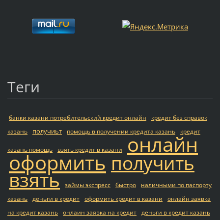
Теги
банки казани потребительский кредит онлайн
кредит без справок
получиьт
казань
помощь в получении кредита казань
кредит
онлайн
казань помощь
взять кредит в казани
оформить
получить
взять
займы экспресс
быстро
наличными по паспорту
казань
деньги в кредит
оформить кредит в казани
онлайн заявка
на кредит казань
онлаин заявка на кредит
деньги в кредит казань